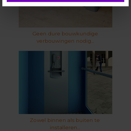
Geen dure bouwkundige
verbouwingen nodig...
Zowel binnen als buiten te
installeren...