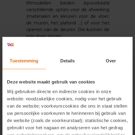
liftmodellen bieden bijvoorbeeld
verschillende opties voor de afwerking
(materialen en kleuren voor de vloer,
de muren, het plafond …) of voor het
openen van de deuren. Die kunnen de
prijs doen stijgen.
De bijbehorende diensten
: de
installatie, het onderhoud, de garantie …
Die diensten zijn niet noodzakelijk bij
Toestemming
Details
Over
alle leveranciers inbegrepen in de
aankoopprijs van de lift.
We ontwerpen elke huislift op maat.
Deze website maakt gebruik van cookies
Sommige noodzakelijke aanpassingen aan
Wij gebruiken directe en indirecte cookies in onze
de installatie kunnen dus kosten met zich
website: noodzakelijke cookies, nodig voor het gebruik
meebrengen.
van de website; voorkeurscookies die ons in staat stellen
Ons contract omvat de installatie en
2 jaar
uw persoonlijke voorkeuren te herinneren bij gebruik van
garantie
. Tijdens die periode nemen wij
de website (zoals de voorkeurstaal); statistische cookies,
de eventuele herstellingen als gevolg van
gebruikt voor het nagaan en analyseren van het gedrag
een fabricagefout voor onze rekening.
van websitebezoekers, om de gebruiksvriendelijkheid te